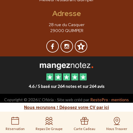
Adresse
28 rue du Casquer
29000 QUIMPER
4.6 / 5 basé sur 264 notes et sur 264 avis
Copyright © 2026 L' Oféria - Site web créé par
RestoPro
-
mentions
légales
Nous recrutons ! Déposez votre CV par ici
Réservation
Repas De Groupe
Carte Cadeau
Nous Trouver